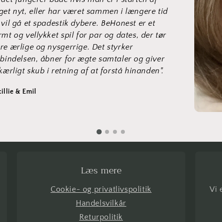
get nyt, eller har været sammen i længere tid
 vil gå et spadestik dybere. BeHonest er et
rmt og vellykket spil for par og dates, der tør
re ærlige og nysgerrige. Det styrker
rbindelsen, åbner for ægte samtaler og giver
 kærligt skub i retning af at forstå hinanden".
illie & Emil
Læs mere
Cookie- og privatlivspolitik
Vi 
Handelsvilkår
Returpolitik