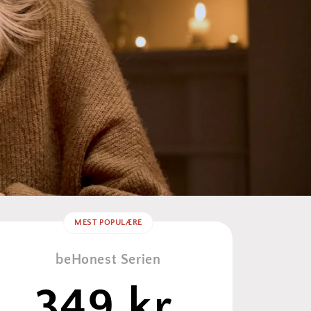
MEST POPULÆRE
beHonest Serien
349 kr.