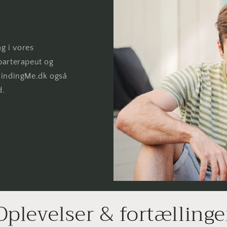
ag i vores
parterapeut og
MindingMe.dk også
d.
Oplevelser & fortællinge