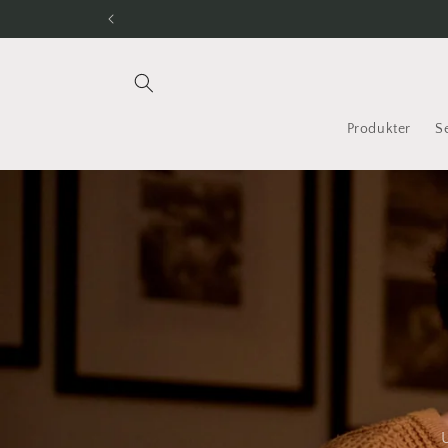
Gå til
indhold
Produkter
S