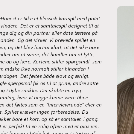
eHonest er ikke et klassisk kortspil med point
 vindere. Det er et samtalespil designet til at
inge dig og din partner eller date tættere på
nanden. Og det virker. Vi prøvede spillet en
en, og det blev hurtigt klart, at det ikke bare
ndler om at svare, det handler om at lytte,
ne op og lære. Kortene stiller spørgsmål, som
n måske ikke normalt stiller hinanden i
erdagen. Det føltes både sjovt og ærligt.
gle spørgsmål fik os til at grine, andre satte
ng i dybe snakke. Det skabte en tryg
emning, hvor vi begge kunne være åbne –
en det føltes som en "interviewrunde" eller en
st. Spillet kræver ingen forberedelse. Du
ækker bare et kort, og så er samtalen i gang.
 er perfekt til en rolig aften med et glas vin,
 det fungerer både hvis man er i starten af