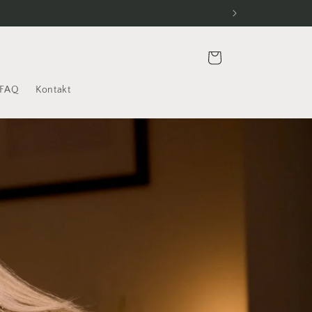
Indkøbskurv
FAQ
Kontakt
.