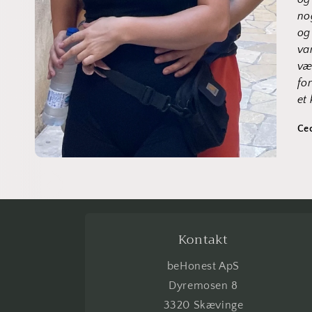
no
og
va
væ
fo
et
Cec
Kontakt
beHonest ApS
Dyremosen 8
3320 Skævinge