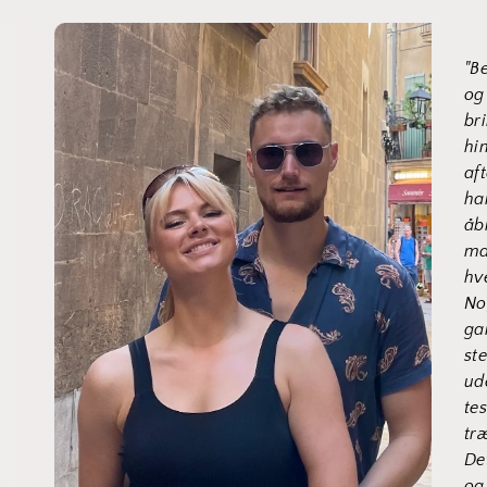
"B
og
br
hi
aft
ha
åb
ma
hv
No
ga
st
ud
te
tr
Det
og