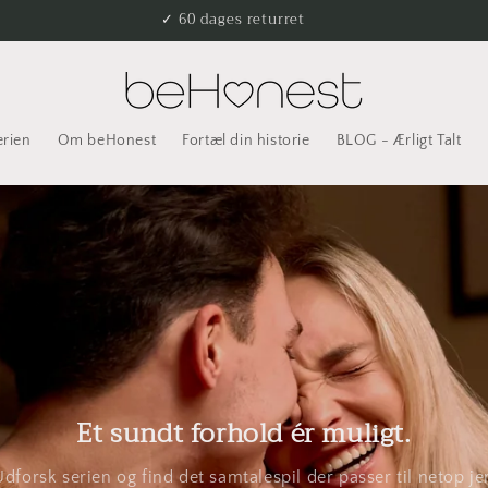
✓ 60 dages returret
erien
Om beHonest
Fortæl din historie
BLOG - Ærligt Talt
Et sundt forhold ér muligt.
Udforsk serien og find det samtalespil der passer til netop jer