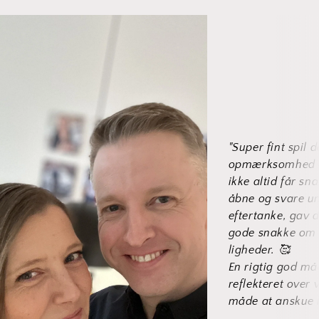
"Super fint spil
opmærksomhed om
ikke altid får sn
åbne og svare u
eftertanke, gav d
gode snakke om 
ligheder. 🥰
En rigtig god m
reflekteret over v
måde at anskue l