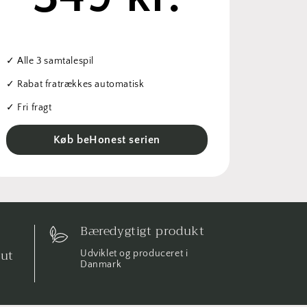
✓ Alle 3 samtalespil
✓ Rabat fratrækkes automatisk
✓ Fri fragt
Køb beHonest serien
Bæredygtigt produkt
out
Udviklet og produceret i
Danmark