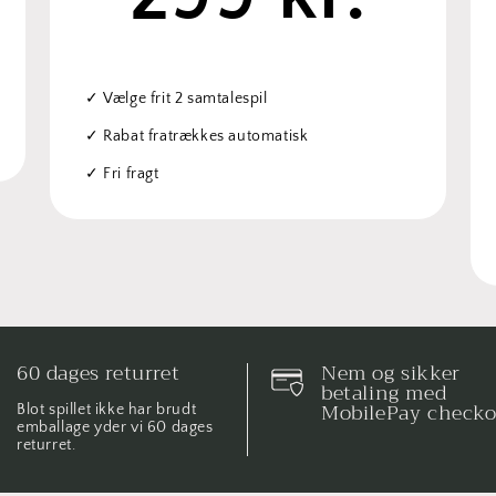
✓ Vælge frit 2 samtalespil
✓ Rabat fratrækkes automatisk
✓ Fri fragt
60 dages returret
Nem og sikker
betaling med
MobilePay check
Blot spillet ikke har brudt
emballage yder vi 60 dages
returret.